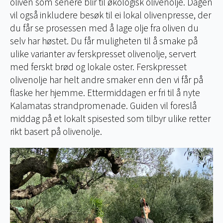
oliven som senere blir til økologisk olivenolje. Dagen
vil også inkludere besøk til ei lokal olivenpresse, der
du får se prosessen med å lage olje fra oliven du
selv har høstet. Du får muligheten til å smake på
ulike varianter av ferskpresset olivenolje, servert
med ferskt brød og lokale oster. Ferskpresset
olivenolje har helt andre smaker enn den vi får på
flaske her hjemme. Ettermiddagen er fri til å nyte
Kalamatas strandpromenade. Guiden vil foreslå
middag på et lokalt spisested som tilbyr ulike retter
rikt basert på olivenolje.