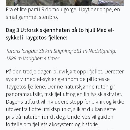
Fra et lite parti i Ridomou gorge. Høyt der oppe, en
smal gammel stenbro.
Dag 3 Utforsk skjønnheten på to hjul!
Med el-
sykkel i Taygetos-fjellene:
Turens lengde: 35 km Stigning: 581 m Nedstigning:
1886 m Varighet: 4 timer
På den tredje dagen blir vi kjørt opp i fjellet. Deretter
sykler vi med el-sykler gjennom de pittoreske
Taygetos-fjellene. Denne naturskjønne ruten gir
panoramautsikt, frisk fjelluft og en fin fysisk aktivitet.
Dagens utflukt vil inkludere stopp for piknik og kikke
utover fra flotte utsiktspunkt, slik at du kan sette
pris på naturen rundt deg. Underveis vil guiden
fortelle om fjellets økosystem og historie.