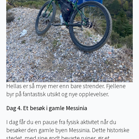
Hellas er så mye mer enn bare strender. Fjellene
byr på fantastisk utsikt og nye opplevelser.
Dag 4. Et besøk i gamle Messinia
I dag får du en pause fra fysisk aktivitet når du
besøker den gamle byen Messinia. Dette historiske
stedet, med sine godt bevarte ruiner, gir et