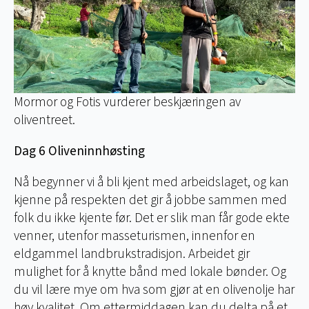
Mormor og Fotis vurderer beskjæringen av
oliventreet.
Dag 6 Oliveninnhøsting
Nå begynner vi å bli kjent med arbeidslaget, og kan
kjenne på respekten det gir å jobbe sammen med
folk du ikke kjente før. Det er slik man får gode ekte
venner, utenfor masseturismen, innenfor en
eldgammel landbrukstradisjon. Arbeidet gir
mulighet for å knytte bånd med lokale bønder. Og
du vil lære mye om hva som gjør at en olivenolje har
høy kvalitet. Om ettermiddagen kan du delta på et