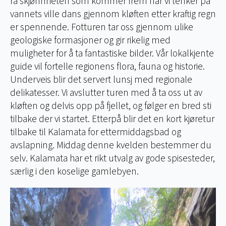
rå skjønnheten som kommer frem når vi tenker på
vannets ville dans gjennom kløften etter kraftig regn
er spennende. Fotturen tar oss gjennom ulike
geologiske formasjoner og gir rikelig med
muligheter for å ta fantastiske bilder. Vår lokalkjente
guide vil fortelle regionens flora, fauna og historie.
Underveis blir det servert lunsj med regionale
delikatesser. Vi avslutter turen med å ta oss ut av
kløften og delvis opp på fjellet, og følger en bred sti
tilbake der vi startet. Etterpå blir det en kort kjøretur
tilbake til Kalamata for ettermiddagsbad og
avslapning. Middag denne kvelden bestemmer du
selv. Kalamata har et rikt utvalg av gode spisesteder,
særlig i den koselige gamlebyen.